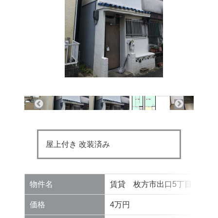
屋上付き 改装済み
物件名
賃貸 枚方市出口5丁目 テラ
価格
4万円