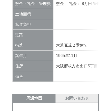
敷金・礼金・管理費
敷金： 礼金： 8万円 管理費：
土地面積
私道負担
道路
構造
木造瓦葺２階建て
築年月
1965年11月
住所
大阪府枚方市出口5丁目１６－
備考
周辺地図
お問い合わせ